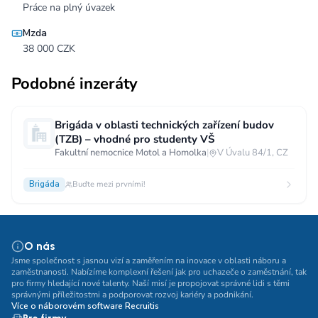
Práce na plný úvazek
Mzda
38 000 CZK
Podobné inzeráty
Brigáda v oblasti technických zařízení budov
(TZB) – vhodné pro studenty VŠ
Fakultní nemocnice Motol a Homolka
|
V Úvalu 84/1, CZ
Brigáda
Buďte mezi prvními!
O nás
Jsme společnost s jasnou vizí a zaměřením na inovace v oblasti náboru a
zaměstnanosti. Nabízíme komplexní řešení jak pro uchazeče o zaměstnání, tak
pro firmy hledající nové talenty. Naší misí je propojovat správné lidi s těmi
správnými příležitostmi a podporovat rozvoj kariéry a podnikání.
Více o náborovém software Recruitis