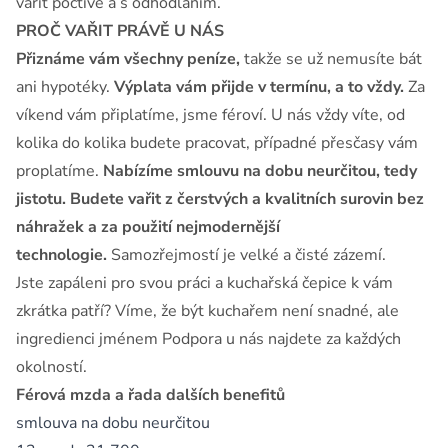
vařit poctivě a s odhodláním.
PROČ VAŘIT PRÁVĚ U NÁS
Přiznáme vám všechny peníze,
takže se už nemusíte bát
ani hypotéky.
Výplata vám přijde v termínu, a to vždy.
Za
víkend vám připlatíme, jsme féroví. U nás vždy víte, od
kolika do kolika budete pracovat, případné přesčasy vám
proplatíme.
Nabízíme smlouvu na dobu neurčitou, tedy
jistotu. Budete vařit z čerstvých a kvalitních surovin bez
náhražek a za použití nejmodernější
technologie.
Samozřejmostí je velké a čisté zázemí.
Jste zapáleni pro svou práci a kuchařská čepice k vám
zkrátka patří? Víme, že být kuchařem není snadné, ale
ingredienci jménem Podpora u nás najdete za každých
okolností.
Férová mzda a řada dalších benefitů
smlouva na dobu neurčitou