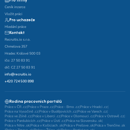
Pro firmy
Ceník inzerce
Vložit práci
Pro uchazeče
Hledání práce
Kontakt
Recruitis.io s.r.o.
Chmelova 357
Hradec Králové 500 03
ičo: 27 50 83 91
dič: CZ 27 50 83 91
info@recruitis.io
+420 724 500 898
Rodina pracovních portálů
Práce v ČR .cz
|
Práce v Praze .cz
|
Práce - Brno .cz
|
Práce v Hradci .cz
|
Práce na Vysočině .cz
|
Práce v Budějovicích .cz
|
Práce ve Varech .cz
|
Práce ve Zlíně .cz
|
Práce v Liberci .cz
|
Práce v Olomouci .cz
|
Práce v Ostravě .cz
|
Práce v Pardubicích .cz
|
Práce v Ústí .cz
|
Práca na Slovensku .sk
|
Práca v Nitre .sk
|
Práca v Košiciach .sk
|
Práca v Prešove .sk
|
Práca v Trenčíne .sk