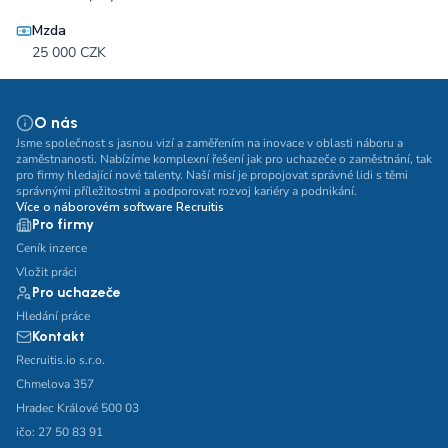
Mzda
25 000 CZK
O nás
Jsme společnost s jasnou vizí a zaměřením na inovace v oblasti náboru a
zaměstnanosti. Nabízíme komplexní řešení jak pro uchazeče o zaměstnání, tak
pro firmy hledající nové talenty. Naší misí je propojovat správné lidi s těmi
správnými příležitostmi a podporovat rozvoj kariéry a podnikání.
Více o náborovém software Recruitis
Pro firmy
Ceník inzerce
Vložit práci
Pro uchazeče
Hledání práce
Kontakt
Recruitis.io s.r.o.
Chmelova 357
Hradec Králové 500 03
ičo: 27 50 83 91