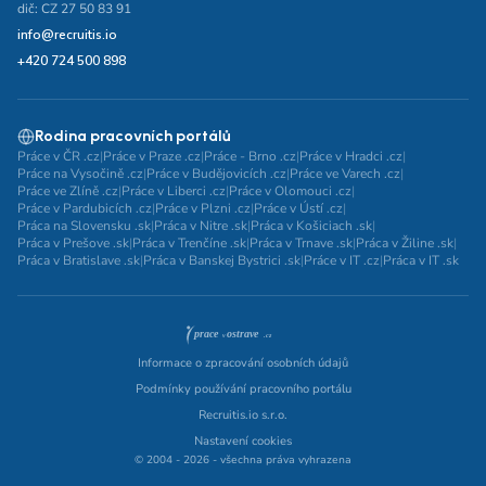
dič: CZ 27 50 83 91
info@recruitis.io
+420 724 500 898
Rodina pracovních portálů
Práce v ČR .cz
|
Práce v Praze .cz
|
Práce - Brno .cz
|
Práce v Hradci .cz
|
Práce na Vysočině .cz
|
Práce v Budějovicích .cz
|
Práce ve Varech .cz
|
Práce ve Zlíně .cz
|
Práce v Liberci .cz
|
Práce v Olomouci .cz
|
Práce v Pardubicích .cz
|
Práce v Plzni .cz
|
Práce v Ústí .cz
|
Práca na Slovensku .sk
|
Práca v Nitre .sk
|
Práca v Košiciach .sk
|
Práca v Prešove .sk
|
Práca v Trenčíne .sk
|
Práca v Trnave .sk
|
Práca v Žiline .sk
|
Práca v Bratislave .sk
|
Práca v Banskej Bystrici .sk
|
Práce v IT .cz
|
Práca v IT .sk
Informace o zpracování osobních údajů
Podmínky používání pracovního portálu
Recruitis.io s.r.o.
Nastavení cookies
© 2004 - 2026 - všechna práva vyhrazena