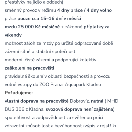
přestávky na jídlo a oddech)
směnný provoz v režimu
4 dny práce / 4 dny volno
práce
pouze cca 15–16 dní v měsíci
mzdu 25 000 Kč měsíčně
+ zákonné
příplatky za
víkendy
možnost záloh ze mzdy po určité odpracované době
zázemí silné a stabilní společnosti
moderní, čisté zázemí a podporující kolektiv
zaškolení na pracovišti
pravidelná školení v oblasti bezpečnosti a provozu
volné vstupy do ZOO Praha, Aquapark Kladno
Požadujeme:
vlastní doprava na pracoviště
Dobrovíz,
nutná
( MHD
BUS 306 z Kladna,
svozová doprava není zajištěna
)
spolehlivost a zodpovědnost za svěřenou práci
zdravotní způsobilost a bezúhonnost (výpis z rejstříku