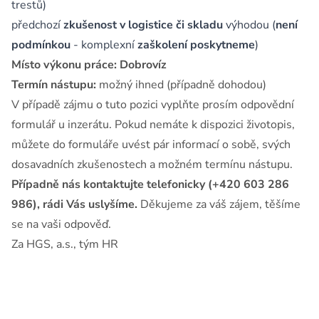
trestů)
předchozí
zkušenost v logistice či skladu
výhodou (
není
podmínkou
- komplexní
zaškolení poskytneme
)
Místo výkonu práce: Dobrovíz
Termín nástupu:
možný ihned (případně dohodou)
V případě zájmu o tuto pozici vyplňte prosím odpovědní
formulář u inzerátu. Pokud nemáte k dispozici životopis,
můžete do formuláře uvést pár informací o sobě, svých
dosavadních zkušenostech a možném termínu nástupu.
Případně nás kontaktujte telefonicky (+420 603 286
986), rádi Vás uslyšíme.
Děkujeme za váš zájem, těšíme
se na vaši odpověď.
Za HGS, a.s., tým HR