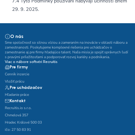
Tyto Podmínky používání nabývají účinnosti dnem
29. 9. 2025.
O nás
Sme spoločnosť so silnou víziou a zameraním na inovácie v oblasti náboru a
zamestnanosti. Poskytujeme komplexné riešenia pre uchádzačov o
zamestnanie aj pre firmy hľadajúce talent. Naša misia je spojiť správnych ľudí
s pravými príležitosťami a podporovať rozvoj kariéry a podnikania.
Viac o nábore softvéri Recruitis
Pre firmy
Cenník inzercie
Vložiť prácu
Pre uchádzačov
Hľadanie práce
Kontakt
Recruitis.io s.r.o.
Chmelová 357
Hradec Králové 500 03
ičo: 27 50 83 91