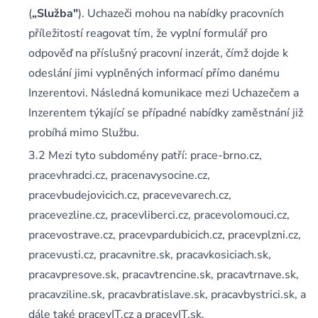
(
„Služba"
). Uchazeči mohou na nabídky pracovních
příležitostí reagovat tím, že vyplní formulář pro
odpověď na příslušný pracovní inzerát, čímž dojde k
odeslání jimi vyplněných informací přímo danému
Inzerentovi. Následná komunikace mezi Uchazečem a
Inzerentem týkající se případné nabídky zaměstnání již
probíhá mimo Službu.
Mezi tyto subdomény patří: prace-brno.cz,
pracevhradci.cz, pracenavysocine.cz,
pracevbudejovicich.cz, pracevevarech.cz,
pracevezline.cz, pracevliberci.cz, pracevolomouci.cz,
pracevostrave.cz, pracevpardubicich.cz, pracevplzni.cz,
pracevusti.cz, pracavnitre.sk, pracavkosiciach.sk,
pracavpresove.sk, pracavtrencine.sk, pracavtrnave.sk,
pracavziline.sk, pracavbratislave.sk, pracavbystrici.sk, a
dále také pracevIT.cz a pracevIT.sk.