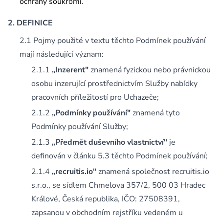
ochrany soukromí
.
DEFINICE
Pojmy použité v textu těchto Podmínek používání
mají následující význam:
„Inzerent"
znamená fyzickou nebo právnickou
osobu inzerující prostřednictvím Služby nabídky
pracovních příležitostí pro Uchazeče;
„Podmínky používání"
znamená tyto
Podmínky používání Služby;
„Předmět duševního vlastnictví"
je
definován v článku 5.3 těchto Podmínek používání;
„recruitis.io"
znamená společnost recruitis.io
s.r.o., se sídlem Chmelova 357/2, 500 03 Hradec
Králové, Česká republika, IČO: 27508391,
zapsanou v obchodním rejstříku vedeném u