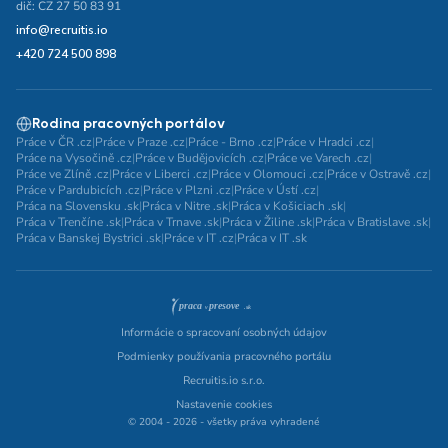
dič: CZ 27 50 83 91
info@recruitis.io
+420 724 500 898
Rodina pracovných portálov
Práce v ČR .cz
|
Práce v Praze .cz
|
Práce - Brno .cz
|
Práce v Hradci .cz
|
Práce na Vysočině .cz
|
Práce v Budějovicích .cz
|
Práce ve Varech .cz
|
Práce ve Zlíně .cz
|
Práce v Liberci .cz
|
Práce v Olomouci .cz
|
Práce v Ostravě .cz
|
Práce v Pardubicích .cz
|
Práce v Plzni .cz
|
Práce v Ústí .cz
|
Práca na Slovensku .sk
|
Práca v Nitre .sk
|
Práca v Košiciach .sk
|
Práca v Trenčíne .sk
|
Práca v Trnave .sk
|
Práca v Žiline .sk
|
Práca v Bratislave .sk
|
Práca v Banskej Bystrici .sk
|
Práce v IT .cz
|
Práca v IT .sk
Informácie o spracovaní osobných údajov
Podmienky používania pracovného portálu
Recruitis.io s.r.o.
Nastavenie cookies
© 2004 - 2026 - všetky práva vyhradené