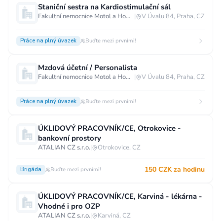
Staniční sestra na Kardiostimulační sál
Fakultní nemocnice Motol a Homolka
|
V Úvalu 84, Praha, CZ
Práce na plný úvazek
Buďte mezi prvními!
Mzdová účetní / Personalista
Fakultní nemocnice Motol a Homolka
|
V Úvalu 84, Praha, CZ
Práce na plný úvazek
Buďte mezi prvními!
ÚKLIDOVÝ PRACOVNÍK/CE, Otrokovice -
bankovní prostory
ATALIAN CZ s.r.o.
|
Otrokovice, CZ
150 CZK za hodinu
Brigáda
Buďte mezi prvními!
ÚKLIDOVÝ PRACOVNÍK/CE, Karviná - lékárna -
Vhodné i pro OZP
ATALIAN CZ s.r.o.
|
Karviná, CZ