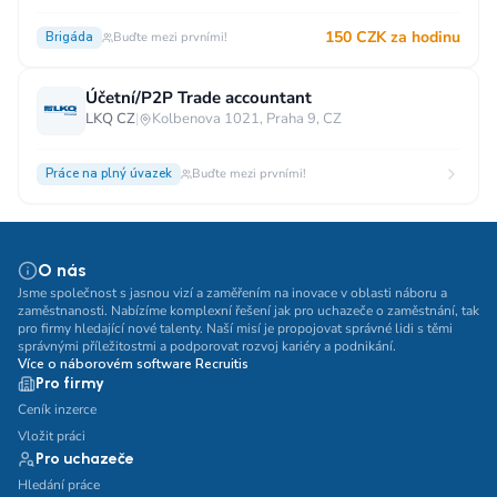
150 CZK za hodinu
Brigáda
Buďte mezi prvními!
Účetní/P2P Trade accountant
LKQ CZ
|
Kolbenova 1021, Praha 9, CZ
Práce na plný úvazek
Buďte mezi prvními!
O nás
Jsme společnost s jasnou vizí a zaměřením na inovace v oblasti náboru a
zaměstnanosti. Nabízíme komplexní řešení jak pro uchazeče o zaměstnání, tak
pro firmy hledající nové talenty. Naší misí je propojovat správné lidi s těmi
správnými příležitostmi a podporovat rozvoj kariéry a podnikání.
Více o náborovém software Recruitis
Pro firmy
Ceník inzerce
Vložit práci
Pro uchazeče
Hledání práce