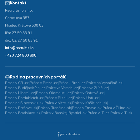
Kontakt
Recruitis.io s.r.o.
Chmelova 357
Hradec Králové 500 03
ičo: 27 50 83 91
dič: CZ 27 50 83 91
info@recruitis.io
+420 724 500 898
Rodina pracovních portálů
Práce v ČR .cz
|
Práce v Praze .cz
|
Práce - Brno .cz
|
Práce na Vysočině .cz
|
Práce v Budějovicích .cz
|
Práce ve Varech .cz
|
Práce ve Zlíně .cz
|
Práce v Liberci .cz
|
Práce v Olomouci .cz
|
Práce v Ostravě .cz
|
Práce v Pardubicích .cz
|
Práce v Plzni .cz
|
Práce v Ústí .cz
|
Práca na Slovensku .sk
|
Práca v Nitre .sk
|
Práca v Košiciach .sk
|
Práca v Prešove .sk
|
Práca v Trenčíne .sk
|
Práca v Trnave .sk
|
Práca v Žiline .sk
|
Práca v Bratislave .sk
|
Práca v Banskej Bystrici .sk
|
Práce v IT .cz
|
Práca v IT .sk