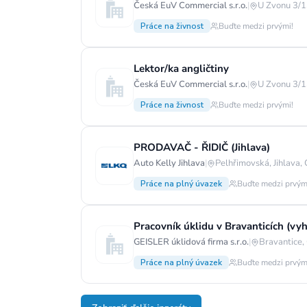
Česká EuV Commercial s.r.o.
|
U Zvonu 3/1
Práce na živnost
Buďte medzi prvými!
Lektor/ka angličtiny
Česká EuV Commercial s.r.o.
|
U Zvonu 3/1
Práce na živnost
Buďte medzi prvými!
PRODAVAČ - ŘIDIČ (Jihlava)
Auto Kelly Jihlava
|
Pelhřimovská, Jihlava,
Práce na plný úvazek
Buďte medzi prvým
Pracovník úklidu v Bravanticích (v
GEISLER úklidová firma s.r.o.
|
Bravantice,
Práce na plný úvazek
Buďte medzi prvým