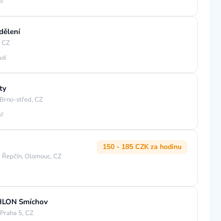
i!
dělení
, CZ
udí
ty
Brno-střed, CZ
i!
150 - 185 CZK za hodinu
 Řepčín, Olomouc, CZ
THLON Smíchov
 Praha 5, CZ