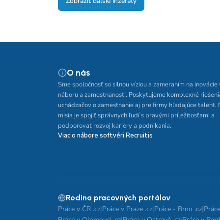
Zobraziť ďalšie inzeráty
O nás
Sme spoločnosť so silnou víziou a zameraním na inovácie 
náboru a zamestnanosti. Poskytujeme komplexné riešeni
uchádzačov o zamestnanie aj pre firmy hľadajúce talent.
misia je spojiť správnych ľudí s pravými príležitosťami a
podporovať rozvoj kariéry a podnikania.
Viac o nábore softvéri Recruitis
Rodina pracovných portálov
Práce v ČR .cz
|
Práce v Praze .cz
|
Práce - Brno .cz
|
Práce
Práce v Olomouci .cz
|
Práce v Ostravě .cz
|
Práce v Pard