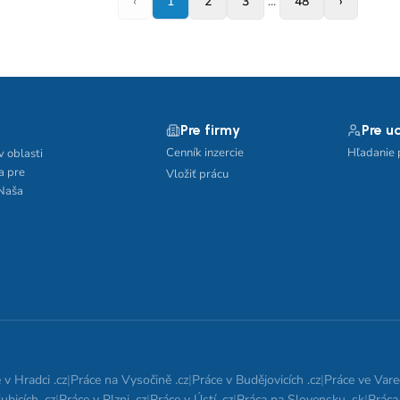
‹
1
2
3
...
48
›
Pre firmy
Pre u
Cenník inzercie
Hľadanie 
v oblasti
a pre
Vložiť prácu
 Naša
 v Hradci .cz
|
Práce na Vysočině .cz
|
Práce v Budějovicích .cz
|
Práce ve Vare
ubicích .cz
|
Práce v Plzni .cz
|
Práce v Ústí .cz
|
Práca na Slovensku .sk
|
Práca 