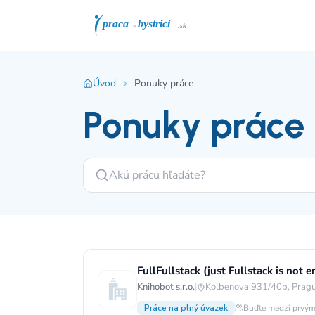
Úvod
Ponuky práce
Ponuky práce
FullFullstack (just Fullstack is no
Knihobot s.r.o.
|
Kolbenova 931/40b, Pragu
Práce na plný úvazek
Buďte medzi prvým