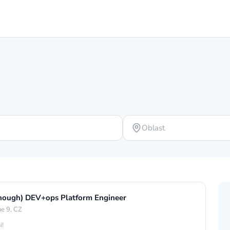
Oblast
t enough) DEV+ops Platform Engineer
e 9, CZ
i!