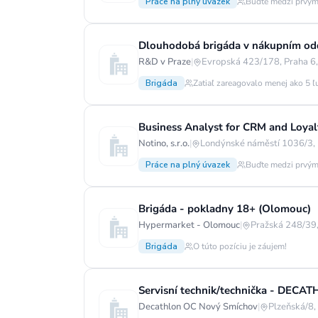
Práce na plný úvazek
Buďte medzi prvým
Dlouhodobá brigáda v nákupním od
R&D v Praze
|
Evropská 423/178, Praha 6
Brigáda
Zatiaľ zareagovalo menej ako 5 ľ
Business Analyst for CRM and Loyal
Notino, s.r.o.
|
Londýnské náměstí 1036/3, 
Práce na plný úvazek
Buďte medzi prvým
Brigáda - pokladny 18+ (Olomouc)
Hypermarket - Olomouc
|
Pražská 248/39,
Brigáda
O túto pozíciu je záujem!
Servisní technik/technička - DECA
Decathlon OC Nový Smíchov
|
Plzeňská/8,