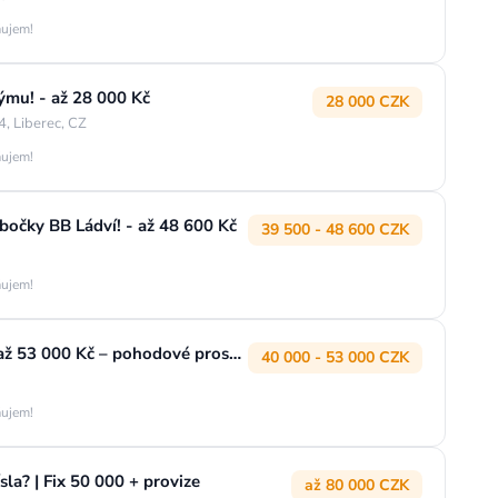
áujem!
týmu! - až 28 000 Kč
28 000 CZK
, Liberec, CZ
áujem!
očky BB Ládví! - až 48 600 Kč
39 500 - 48 600 CZK
áujem!
Obráběč kovů – soustružník (m/ž) │ až 53 000 Kč – pohodové prostředí – pouze ranní směna
40 000 - 53 000 CZK
áujem!
sla? | Fix 50 000 + provize
až 80 000 CZK