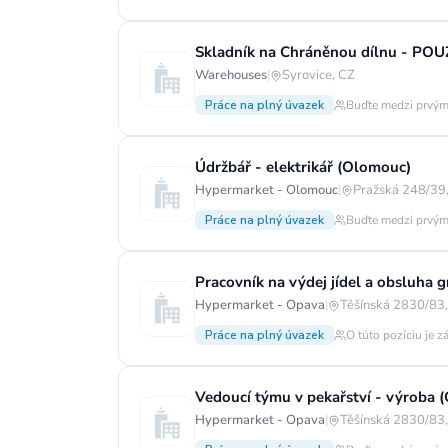
Skladník na Chráněnou dílnu - PO
Warehouses
|
Syrovice, CZ
Práce na plný úvazek
Buďte medzi prvým
Údržbář - elektrikář (Olomouc)
Hypermarket - Olomouc
|
Pražská 248/39,
Práce na plný úvazek
Buďte medzi prvým
Pracovník na výdej jídel a obsluha g
Hypermarket - Opava
|
Těšínská 2830/83,
Práce na plný úvazek
O túto pozíciu je z
Vedoucí týmu v pekařství - výroba 
Hypermarket - Opava
|
Těšínská 2830/83,