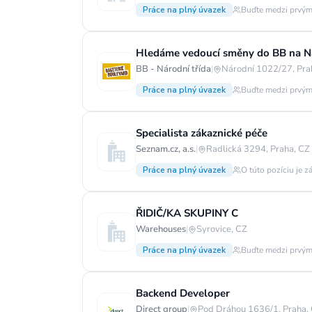
Práce na plný úvazek
Buďte medzi prvým
Hledáme vedoucí směny do BB na Ná
BB - Národní třída
|
Národní 1022/27, Pra
Práce na plný úvazek
Buďte medzi prvým
Specialista zákaznické péče
Seznam.cz, a.s.
|
Radlická 3294, Praha, CZ
Práce na plný úvazek
O túto pozíciu je z
ŘIDIČ/KA SKUPINY C
Warehouses
|
Syrovice, CZ
Práce na plný úvazek
Buďte medzi prvým
Backend Developer
Direct group
|
Pod Dráhou 1636/1, Praha,