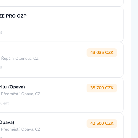
UZE PRO OZP
i!
43 035 CZK
 Řepčín, Olomouc, CZ
i!
rilu (Opava)
35 700 CZK
 Předměstí, Opava, CZ
áujem!
(Opava)
42 500 CZK
 Předměstí, Opava, CZ