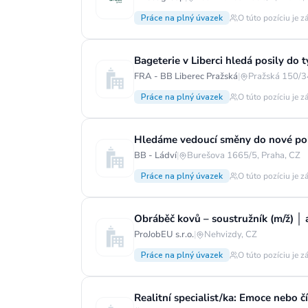
Práce na plný úvazek
O túto pozíciu je z
Bageterie v Liberci hledá posily do 
FRA - BB Liberec Pražská
|
Pražská 150/34
Práce na plný úvazek
O túto pozíciu je z
Hledáme vedoucí směny do nové pob
BB - Ládví
|
Burešova 1665/5, Praha, CZ
Práce na plný úvazek
O túto pozíciu je z
ProJobEU s.r.o.
|
Nehvizdy, CZ
Práce na plný úvazek
O túto pozíciu je z
Realitní specialist/ka: Emoce nebo čí