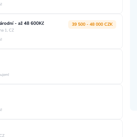
i!
rodní - až 48 600Kč
39 500 - 48 000 CZK
ha 1, CZ
i!
áujem!
i!
 CZ