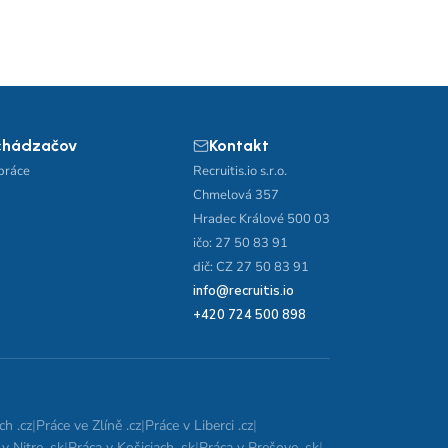
chádzačov
Kontakt
práce
Recruitis.io s.r.o.
Chmelová 357
Hradec Králové 500 03
ičo: 27 50 83 91
dič: CZ 27 50 83 91
info@recruitis.io
+420 724 500 898
ch .cz
|
Práce ve Zlíně .cz
|
Práce v Liberci .cz
|
v Nitre .sk
|
Práca v Košiciach .sk
|
Práca v Prešove .sk
|