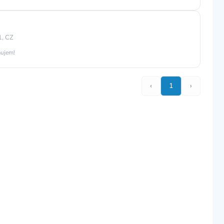
1, CZ
áujem!
‹
1
›