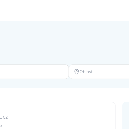
Oblast
1, CZ
i!