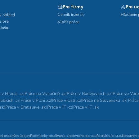
Pre firmy
Pre u
Cenník inzercie
Hľadanie 
v oblasti
a pre
Vložiť prácu
 Naša
 v Hradci .cz
|
Práce na Vysočině .cz
|
Práce v Budějovicích .cz
|
Práce ve Vare
ubicích .cz
|
Práce v Plzni .cz
|
Práce v Ústí .cz
|
Práca na Slovensku .sk
|
Práca 
.sk
|
Práca v Bratislave .sk
|
Práce v IT .cz
|
Práca v IT .sk
aní osobných údajov
Podmienky používania pracovného portálu
Recruitis.io s.r.o.
Nastavenie