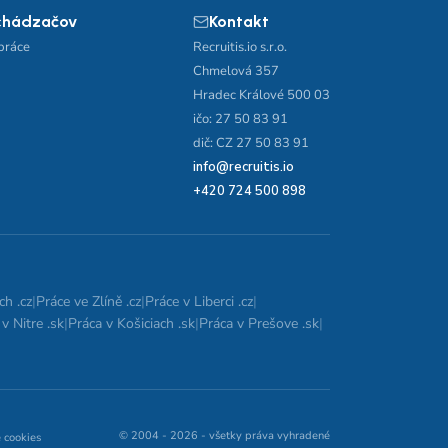
chádzačov
Kontakt
práce
Recruitis.io s.r.o.
Chmelová 357
Hradec Králové 500 03
ičo: 27 50 83 91
dič: CZ 27 50 83 91
info@recruitis.io
+420 724 500 898
ch .cz
|
Práce ve Zlíně .cz
|
Práce v Liberci .cz
|
v Nitre .sk
|
Práca v Košiciach .sk
|
Práca v Prešove .sk
|
© 2004 - 2026 - všetky práva vyhradené
 cookies