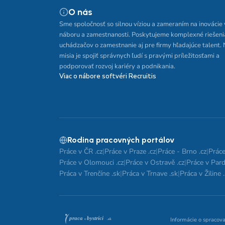
O nás
Sme spoločnosť so silnou víziou a zameraním na inovácie 
náboru a zamestnanosti. Poskytujeme komplexné riešeni
uchádzačov o zamestnanie aj pre firmy hľadajúce talent.
misia je spojiť správnych ľudí s pravými príležitosťami a
podporovať rozvoj kariéry a podnikania.
Viac o nábore softvéri Recruitis
Rodina pracovných portálov
Práce v ČR .cz
|
Práce v Praze .cz
|
Práce - Brno .cz
|
Práce
Práce v Olomouci .cz
|
Práce v Ostravě .cz
|
Práce v Pard
Práca v Trenčíne .sk
|
Práca v Trnave .sk
|
Práca v Žiline 
Informácie o spracov