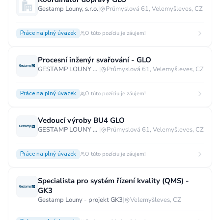
Gestamp Louny, s.r.o.
|
Průmyslová 61, Velemyšleves, CZ
Vzdělání
Vzdělání není podstatné
Základní
Práce na plný úvazek
O túto pozíciu je záujem!
Odborné vyučení bez maturity
Procesní inženýr svařování - GLO
Středoškolské nebo odborné vyučení s maturitou
GESTAMP LOUNY s.r.o.
|
Průmyslová 61, Velemyšleves, CZ
Vyšší odborné
Bakalářské
Práce na plný úvazek
O túto pozíciu je záujem!
Vysokoškolské / universitní
MBA, MBT, postgraduální studium
Vedoucí výroby BU4 GLO
GESTAMP LOUNY s.r.o.
|
Průmyslová 61, Velemyšleves, CZ
Práce na plný úvazek
O túto pozíciu je záujem!
Specialista pro systém řízení kvality (QMS) -
GK3
Gestamp Louny - projekt GK3
|
Velemyšleves, CZ