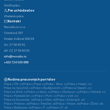
Vložiť prácu
Pre uchádzačov
Hľadanie práce
Kontakt
Recruitis.io s.r.o.
Chmelová 357
Hradec Králové 500 03
ičo: 27 50 83 91
dič: CZ 27 50 83 91
info@recruitis.io
+420 724 500 898
Rodina pracovných portálov
Práce v ČR .cz
|
Práce v Praze .cz
|
Práce - Brno .cz
|
Práce v Hradci .cz
|
Práce na Vysočině .cz
|
Práce v Budějovicích .cz
|
Práce ve Varech .cz
|
Práce ve Zlíně .cz
|
Práce v Liberci .cz
|
Práce v Olomouci .cz
|
Práce v Ostravě .cz
|
Práce v Pardubicích .cz
|
Práce v Plzni .cz
|
Práce v Ústí .cz
|
Práca na Slovensku .sk
|
Práca v Nitre .sk
|
Práca v Košiciach .sk
|
Práca v Prešove .sk
|
Práca v Trenčíne .sk
|
Práca v Trnave .sk
|
Práca v Žiline .sk
|
Práca v Bratislave .sk
|
Práce v IT .cz
|
Práca v IT .sk