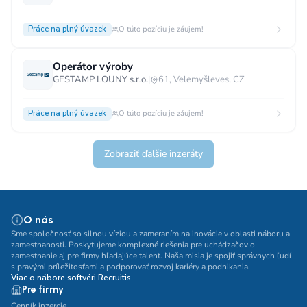
Práce na plný úvazek
O túto pozíciu je záujem!
Operátor výroby
GESTAMP LOUNY s.r.o.
|
61, Velemyšleves, CZ
Práce na plný úvazek
O túto pozíciu je záujem!
Zobraziť ďalšie inzeráty
O nás
Sme spoločnosť so silnou víziou a zameraním na inovácie v oblasti náboru a
zamestnanosti. Poskytujeme komplexné riešenia pre uchádzačov o
zamestnanie aj pre firmy hľadajúce talent. Naša misia je spojiť správnych ľudí
s pravými príležitosťami a podporovať rozvoj kariéry a podnikania.
Viac o nábore softvéri Recruitis
Pre firmy
Cenník inzercie