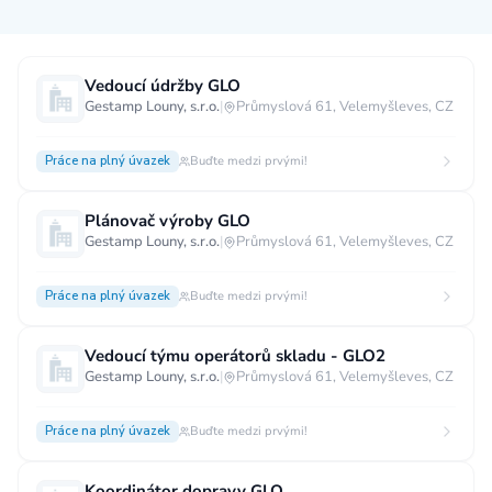
Měsíční plat
Vedoucí údržby GLO
Gestamp Louny, s.r.o.
|
Průmyslová 61, Velemyšleves, CZ
neuvedeno
0 až 30 000 CZK
30 000 CZK a více
Práce na plný úvazek
Buďte medzi prvými!
40 000 CZK a více
60 000 CZK a více
80 000 CZK a více
Plánovač výroby GLO
Gestamp Louny, s.r.o.
|
Průmyslová 61, Velemyšleves, CZ
Ostatní mzdy
za hodinu
za manday
za rok
Práce na plný úvazek
Buďte medzi prvými!
Typ úvazku
Vedoucí týmu operátorů skladu - GLO2
Gestamp Louny, s.r.o.
|
Průmyslová 61, Velemyšleves, CZ
Práce na plný úvazek
Práce na zkrácený úvazek
Práce na živnost
Práce přes internet
Práce doma
Práce na plný úvazek
Buďte medzi prvými!
Krátkodobá práce
Brigáda
Stáž / Trainee
Koordinátor dopravy GLO