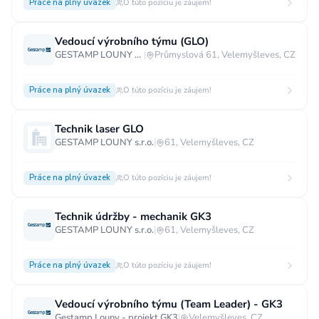
Práce na plný úvazek
O túto pozíciu je záujem!
Vedoucí výrobního týmu (GLO)
GESTAMP LOUNY s.r.o.
|
Průmyslová 61, Velemyšleves, CZ
Práce na plný úvazek
O túto pozíciu je záujem!
Technik laser GLO
GESTAMP LOUNY s.r.o.
|
61, Velemyšleves, CZ
Práce na plný úvazek
O túto pozíciu je záujem!
Technik údržby - mechanik GK3
GESTAMP LOUNY s.r.o.
|
61, Velemyšleves, CZ
Práce na plný úvazek
O túto pozíciu je záujem!
Vedoucí výrobního týmu (Team Leader) - GK3
Gestamp Louny - projekt GK3
|
Velemyšleves, CZ