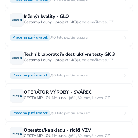
Inženýr kvality - GLO
Gestamp Louny - projekt GK3
|
Velemyšleves, CZ
Práce na plný úvazek
O túto pozíciu je záujem!
Technik laboratoře destruktivní testy GK 3
Gestamp Louny - projekt GK3
|
Velemyšleves, CZ
Práce na plný úvazek
O túto pozíciu je záujem!
OPERÁTOR VÝROBY - SVÁŘEČ
GESTAMP LOUNY s.r.o.
|
61, Velemyšleves, CZ
Práce na plný úvazek
O túto pozíciu je záujem!
Operátor/ka skladu - řidiči VZV
GESTAMP LOUNY s.r.o.
|
61, Velemyšleves, CZ