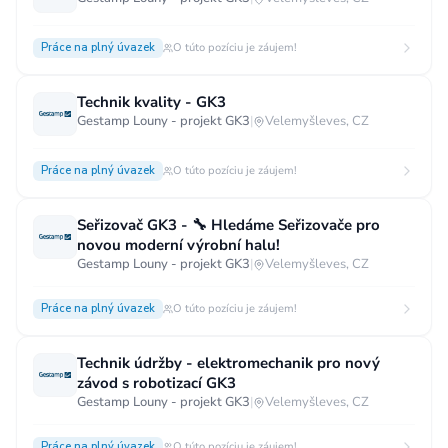
Práce na plný úvazek
O túto pozíciu je záujem!
Technik kvality - GK3
Gestamp Louny - projekt GK3
|
Velemyšleves, CZ
Práce na plný úvazek
O túto pozíciu je záujem!
Seřizovač GK3 - 🔧 Hledáme Seřizovače pro
novou moderní výrobní halu!
Gestamp Louny - projekt GK3
|
Velemyšleves, CZ
Práce na plný úvazek
O túto pozíciu je záujem!
Technik údržby - elektromechanik pro nový
závod s robotizací GK3
Gestamp Louny - projekt GK3
|
Velemyšleves, CZ
Práce na plný úvazek
O túto pozíciu je záujem!