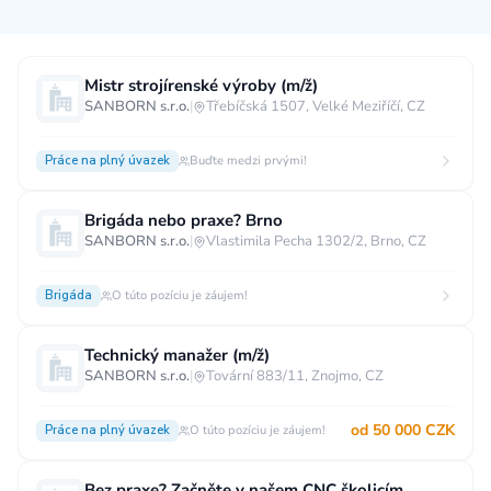
Měsíční plat
Mistr strojírenské výroby (m/ž)
SANBORN s.r.o.
|
Třebíčská 1507, Velké Meziříčí, CZ
neuvedeno
0 až 30 000 CZK
30 000 CZK a více
Práce na plný úvazek
Buďte medzi prvými!
40 000 CZK a více
60 000 CZK a více
80 000 CZK a více
Brigáda nebo praxe? Brno
SANBORN s.r.o.
|
Vlastimila Pecha 1302/2, Brno, CZ
Ostatní mzdy
za hodinu
za manday
za rok
Brigáda
O túto pozíciu je záujem!
Typ úvazku
Technický manažer (m/ž)
SANBORN s.r.o.
|
Tovární 883/11, Znojmo, CZ
Práce na plný úvazek
Práce na zkrácený úvazek
Práce na živnost
Práce přes internet
Práce doma
od 50 000 CZK
Práce na plný úvazek
O túto pozíciu je záujem!
Krátkodobá práce
Brigáda
Stáž / Trainee
Bez praxe? Začněte v našem CNC školicím