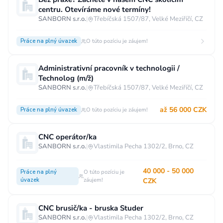
centru. Otevíráme nové termíny!
Vzdělání
SANBORN s.r.o.
|
Třebíčská 1507/87, Velké Meziříčí, CZ
Vzdělání není podstatné
Základní
Práce na plný úvazek
O túto pozíciu je záujem!
Odborné vyučení bez maturity
Středoškolské nebo odborné vyučení s maturitou
Administrativní pracovník v technologii /
Technolog (m/ž)
Vyšší odborné
Bakalářské
SANBORN s.r.o.
|
Třebíčská 1507/87, Velké Meziříčí, CZ
Vysokoškolské / universitní
až 56 000 CZK
Práce na plný úvazek
O túto pozíciu je záujem!
MBA, MBT, postgraduální studium
CNC operátor/ka
SANBORN s.r.o.
|
Vlastimila Pecha 1302/2, Brno, CZ
40 000 - 50 000
Práce na plný
O túto pozíciu je
úvazek
záujem!
CZK
CNC brusič/ka - bruska Studer
SANBORN s.r.o.
|
Vlastimila Pecha 1302/2, Brno, CZ