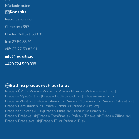
Hľadanie práce
Kontakt
Recruitis.io s.r.o.
Chmelová 357
Hradec Králové 500 03
ičo: 27 50 83 91
dič: CZ 27 50 83 91
info@recruitis.io
+420 724 500 898
Rodina pracovných portálov
Práce v ČR .cz
|
Práce v Praze .cz
|
Práce - Brno .cz
|
Práce v Hradci .cz
|
Práce na Vysočině .cz
|
Práce v Budějovicích .cz
|
Práce ve Varech .cz
|
Práce ve Zlíně .cz
|
Práce v Liberci .cz
|
Práce v Olomouci .cz
|
Práce v Ostravě .cz
|
Práce v Pardubicích .cz
|
Práce v Plzni .cz
|
Práce v Ústí .cz
|
Práca na Slovensku .sk
|
Práca v Nitre .sk
|
Práca v Košiciach .sk
|
Práca v Prešove .sk
|
Práca v Trenčíne .sk
|
Práca v Trnave .sk
|
Práca v Žiline .sk
|
Práca v Bratislave .sk
|
Práce v IT .cz
|
Práca v IT .sk