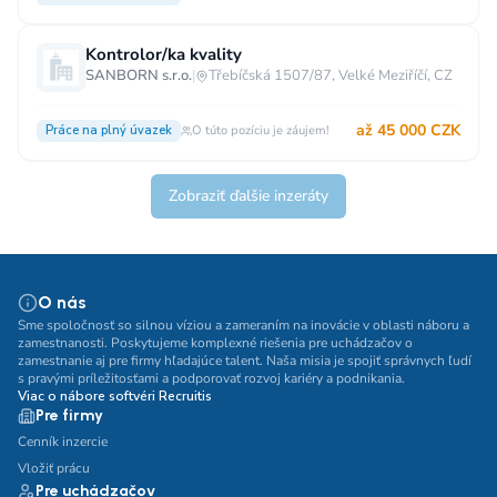
Kontrolor/ka kvality
SANBORN s.r.o.
|
Třebíčská 1507/87, Velké Meziříčí, CZ
až 45 000 CZK
Práce na plný úvazek
O túto pozíciu je záujem!
Zobraziť ďalšie inzeráty
O nás
Sme spoločnosť so silnou víziou a zameraním na inovácie v oblasti náboru a
zamestnanosti. Poskytujeme komplexné riešenia pre uchádzačov o
zamestnanie aj pre firmy hľadajúce talent. Naša misia je spojiť správnych ľudí
s pravými príležitosťami a podporovať rozvoj kariéry a podnikania.
Viac o nábore softvéri Recruitis
Pre firmy
Cenník inzercie
Vložiť prácu
Pre uchádzačov