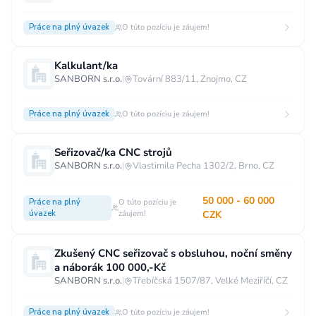
Práce na plný úvazek
O túto pozíciu je záujem!
Kalkulant/ka
SANBORN s.r.o.
|
Tovární 883/11, Znojmo, CZ
Práce na plný úvazek
O túto pozíciu je záujem!
Seřizovač/ka CNC strojů
SANBORN s.r.o.
|
Vlastimila Pecha 1302/2, Brno, CZ
50 000 - 60 000
Práce na plný
O túto pozíciu je
úvazek
záujem!
CZK
Zkušený CNC seřizovač s obsluhou, noční směny
a náborák 100 000,-Kč
SANBORN s.r.o.
|
Třebíčská 1507/87, Velké Meziříčí, CZ
Práce na plný úvazek
O túto pozíciu je záujem!